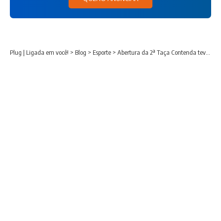
Plug | Ligada em você!
>
Blog
>
Esporte
>
Abertura da 2ª Taça Contenda teve 35 gols