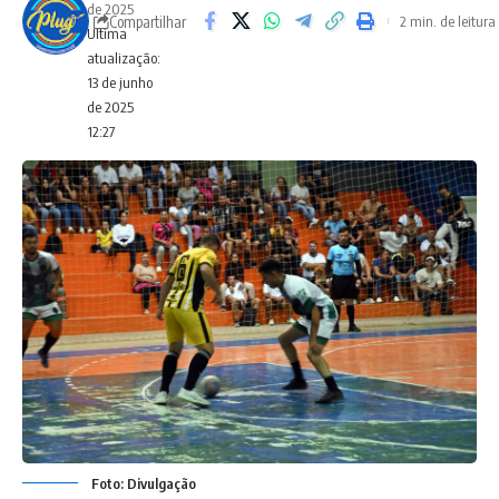
de 2025
Compartilhar
2 min. de leitura
Ultima
atualização:
13 de junho
de 2025
12:27
Foto: Divulgação