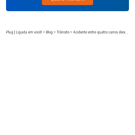
Plug | Ligada em você!
>
Blog
>
Trânsito
>
Acidente entre quatro carros deixa três mortos e dois feridos na BR-277; bebê não resistiu