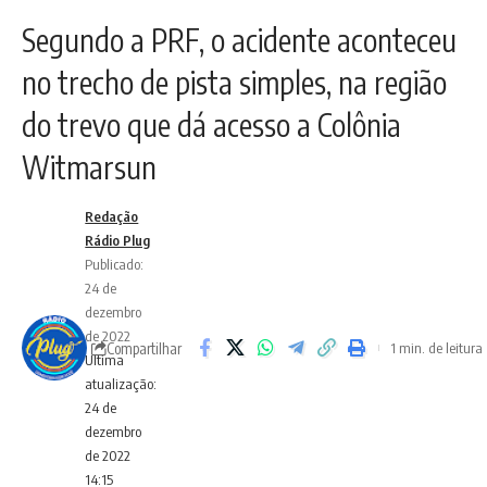
Segundo a PRF, o acidente aconteceu
no trecho de pista simples, na região
do trevo que dá acesso a Colônia
Witmarsun
Redação
Rádio Plug
Publicado:
24 de
dezembro
de 2022
Compartilhar
1 min. de leitura
Ultima
atualização:
24 de
dezembro
de 2022
14:15