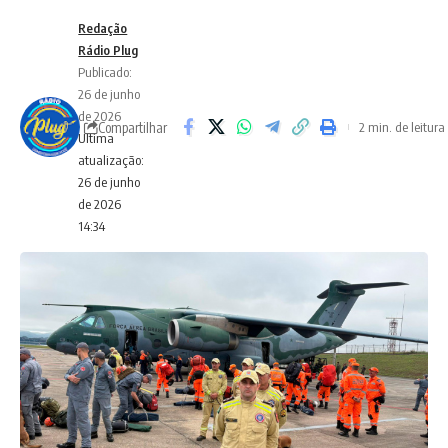
Redação
Rádio Plug
Publicado:
26 de junho
de 2026
Compartilhar
2 min. de leitura
Ultima
atualização:
26 de junho
de 2026
14:34