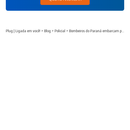
Plug | Ligada em você!
>
Blog
>
Policial
>
Bombeiros do Paraná embarcam para socorrer vítimas do terremoto na Venezuela