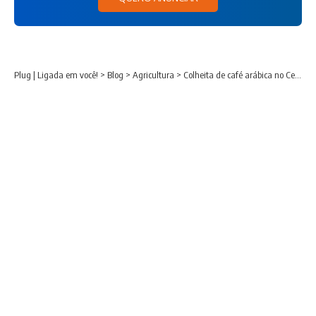
Plug | Ligada em você!
>
Blog
>
Agricultura
>
Colheita de café arábica no Cerrado Mineiro atinge 18% da safra prevista