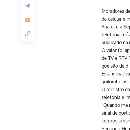
Moradores de
de celular e 
Anatel e a Se
telefonia móv
publicado na 
O valor foi a
de TV e RTV 
que são de di
Esta iniciati
quilombolas e
O ministro da
telefonia e in
“Quando me r
sinal de qual
centros urban
Segundo Herma