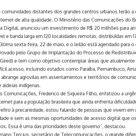
 comunidades distantes dos grandes centros urbanos terão a o
internet de alta qualidade. O Ministério das Comunicações do B
ja Digital, anunciou um investimento de R$ 20 milhões para a
el e banda larga em 120 localidades remotas, distribuídas em 17
última sexta-feira, 22 de maio, e o leilão está agendado para o 
provado pelo Grupo de Implantação do Processo de Redistribuiç
(Gired) e tem como objetivo contemplar áreas que atualmente
fícil acesso, incluindo estados como Paraíba, Pernambuco, Am
va abrange agrovilas em assentamentos e territórios de comuni
 aldeias indígenas.
s Comunicações, Frederico de Siqueira Filho, enfatizou a urgên
ternet para a população brasileira que ainda enfrenta dificuldade
efiro à precariedade, estou falando de pessoas que vivem em 
idade e sem as mesmas oportunidades de acesso digital que o
os. Essa é uma das prioridades deste governo”, destacou.
no Tercius, secretário de Telecomunicações, o grande diferen