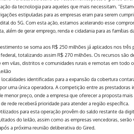
ação da tecnologia para aqueles que mais necessitam. “Estam
rigações estipuladas para as empresas eram para serem cumpri
dital do 5G. Com esta ação, estamos acelerando esse comprom
ata, além de gerar emprego, renda e cidadania para as famílias d
estimento se soma aos R$ 250 milhões já aplicados nos três p
federal, totalizando assim R$ 270 milhões. Os recursos são d
 em vilas, distritos e comunidades rurais e remotas em todo o 
eilão
localidades identificadas para a expansão da cobertura conta
por uma única operadora. A competição entre as prestadoras i
 de menor preço, onde a empresa que oferecer a proposta mais 
 de rede receberá prioridade para atender a região específica.
tilizados para esta operação provêm do saldo restante da digi
sultados do leilão, assim como as empresas vencedoras, serão 
após a próxima reunião deliberativa do Gired.