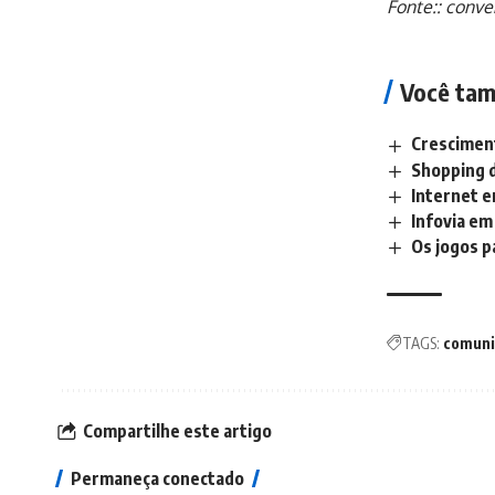
Fonte::
conve
Você tam
Cresciment
Shopping d
Internet e
Infovia em
Os jogos p
TAGS:
comuni
Compartilhe este artigo
Permaneça conectado