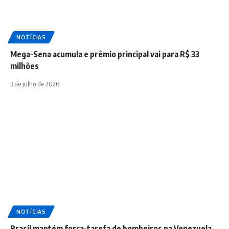
NOTÍCIAS
Mega-Sena acumula e prêmio principal vai para R$ 33
milhões
3 de julho de 2026
NOTÍCIAS
Brasil mantém força-tarefa de bombeiros na Venezuela