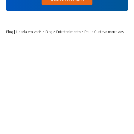
Plug | Ligada em você!
>
Blog
>
Entretenimento
>
Paulo Gustavo morre aos 42 anos após mais de 40 dias intubado com covid-19.