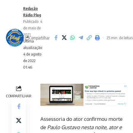
Redação
Rádio Plug
Publicado: 4
de maio de
2021
Compartilhar
25 min. de leitur
Ultima
atualização:
4 de agosto
de 2022
01:46
COMPARTILHAR
Assessoria do ator confirmou morte
de
Paulo Gustavo nesta noite, ator e