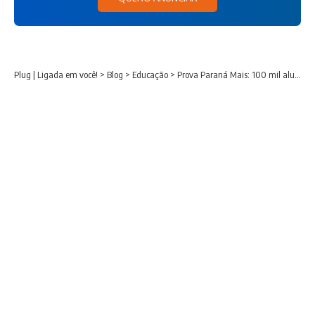
Plug | Ligada em você!
>
Blog
>
Educação
>
Prova Paraná Mais: 100 mil alunos da rede estadual se preparam para disputar vagas na UFPR