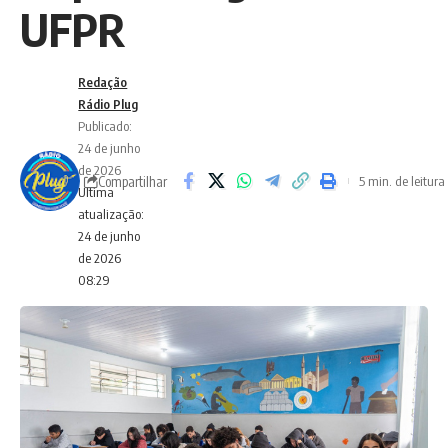
UFPR
Redação
Rádio Plug
Publicado:
24 de junho
de 2026
Compartilhar
5 min. de leitura
Ultima
atualização:
24 de junho
de 2026
08:29