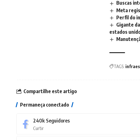
Buscas int
Meta regis
Perfil do 
Gigante da 
estados unid
Manutenção
TAGS:
infrae
Compartilhe este artigo
Permaneça conectado
240k
Seguidores
Curtir