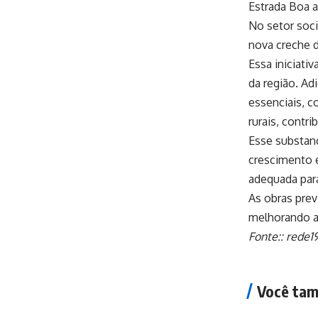
Estrada Boa a
No setor soc
nova creche d
Essa iniciati
da região. Ad
essenciais, c
rurais, contr
Esse substan
crescimento e
adequada par
As obras prev
melhorando a
Fonte::
rede1
Você tam