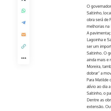
O governador 
Saltinho, loc
obra será de 
melhorias na 
A pavimentaçã
Lagoinha e Sa
ser um import
Saltinho. O g
ainda mais e 
Moreira, tam
dobrar” a mo
Para Matilde 
alívio ao dia
Saltinho, o p
Dentre as obr
extensão. Out