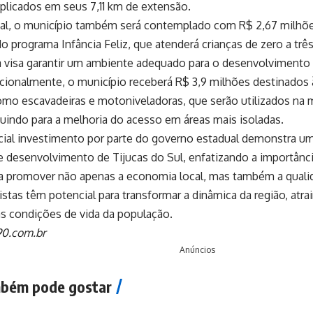
plicados em seus 7,11 km de extensão.
ial, o município também será contemplado com R$ 2,67 milhõe
o programa Infância Feliz, que atenderá crianças de zero a trê
va visa garantir um ambiente adequado para o desenvolvimento i
icionalmente, o município receberá R$ 3,9 milhões destinados
omo escavadeiras e motoniveladoras, que serão utilizados na
ibuindo para a melhoria do acesso em áreas mais isoladas.
cial investimento por parte do governo estadual demonstra
 desenvolvimento de Tijucas do Sul, enfatizando a importânci
a promover não apenas a economia local, mas também a quali
istas têm potencial para transformar a dinâmica da região, at
s condições de vida da população.
90.com.br
Anúncios
bém pode gostar