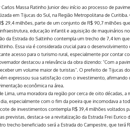
Carlos Massa Ratinho Junior deu início ao processo de pavim
alizada em Tijucas do Sul, na Região Metropolitana de Curitiba.
R$ 29,4 milhões, parte de um conjunto de R$ 90,7 milhões que
infraestrutura, educação infantil e aquisição de maquinários no
o da Estrada do Saltinho contempla um trecho de 7,4 km que l
ltinho. Essa via é considerada crucial para o desenvolvimento d
ante acesso para o turismo rural, especialmente por contar co
overnador destacou a relevância da obra dizendo: “Com a pavim
receber um volume maior de turistas”. O prefeito de Tijucas do 
bém expressou sua satisfação com o investimento, afirmando
vimentação econômica na área.
de Lima, uma moradora da região por cerca de oito décadas, a m
 a dia, especialmente com o fim da poeira que incomodava a to
acote de investimentos contempla R$ 39,4 milhões voltados p
as previstas, destaca-se a revitalização da Estrada Frei Eurico 
ro trecho beneficiado será a Estrada do Campestre, que terá 