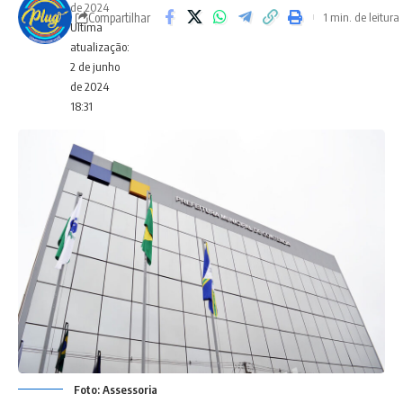
de 2024
Compartilhar
1 min. de leitura
Ultima
atualização:
2 de junho
de 2024
18:31
Foto: Assessoria