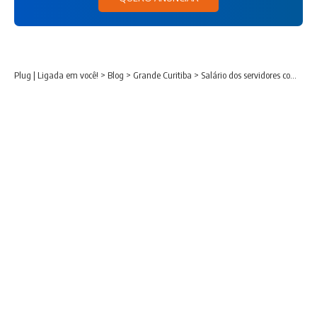
Plug | Ligada em você!
>
Blog
>
Grande Curitiba
>
Salário dos servidores com novo reajuste em Contenda