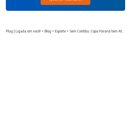
Plug | Ligada em você!
>
Blog
>
Esporte
>
Sem Coritiba, Copa Paraná tem Athletico, Paraná Clube e nova fórmula