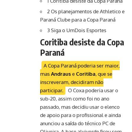
1
Coritiba desiste da Copa Paraná
2
Os planejamentos de Athletico e
Paraná Clube para a Copa Paraná
3
Siga o UmDois Esportes
Coritiba desiste da Copa
Paraná
A Copa Paraná poderia ser maior,
mas
Andraus
e
Coritiba
, que se
inscreveram, decidiram não
participar.
O Coxa poderia usar o
sub-20, assim como foi no ano
passado, mas decidiu usar o elenco
de apoio para o profissional e
ainda
anunciou a saída do técnico PC de
Oliveira
. A base alviverde ficou sem