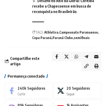
Desafio no Alto da Glória: Coritiba
recebe a Chapecoense em busca de
reconquista no Brasileirão
TAGS:
Athletico
Campeonato Paranaense
Copa Paraná
Paraná Clube
semifinais
Compartilhe este
artigo
Permaneça conectado
240k
Seguidores
20
Seguidores
Curtir
Seguir
89k
Seguidores
1k
Assinantes