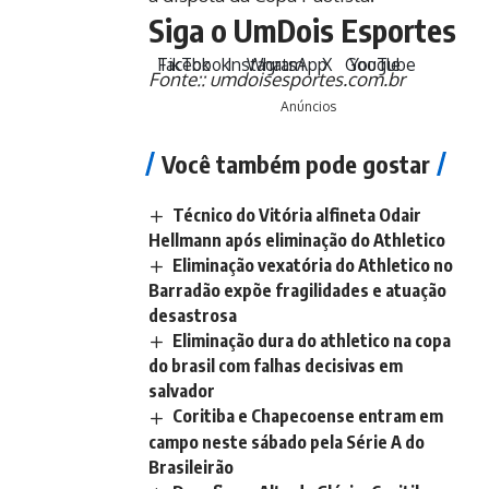
Siga o UmDois Esportes
TikTok
Facebook
Instagram
WhatsApp
X
Google
YouTube
Fonte::
umdoisesportes.com.br
Anúncios
Você também pode gostar
Técnico do Vitória alfineta Odair
Hellmann após eliminação do Athletico
Eliminação vexatória do Athletico no
Barradão expõe fragilidades e atuação
desastrosa
Eliminação dura do athletico na copa
do brasil com falhas decisivas em
salvador
Coritiba e Chapecoense entram em
campo neste sábado pela Série A do
Brasileirão