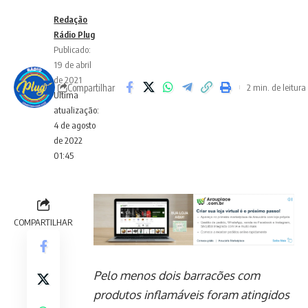
Redação
Rádio Plug
Publicado:
19 de abril
de 2021
Compartilhar
2 min. de leitura
Ultima
atualização:
4 de agosto
de 2022
01:45
COMPARTILHAR
Pelo menos dois barracões com
produtos inflamáveis foram atingidos