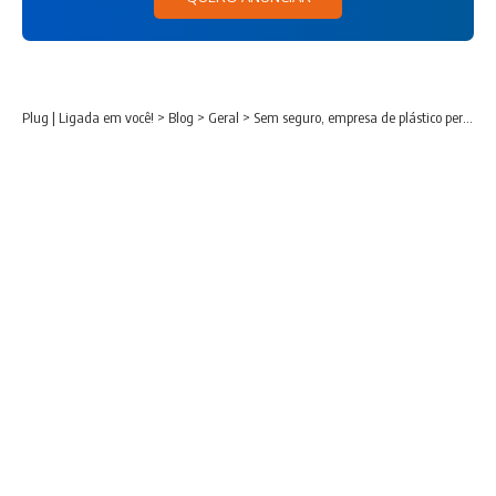
Plug | Ligada em você!
>
Blog
>
Geral
>
Sem seguro, empresa de plástico perde tudo em grande incêndio na RMC; vídeo