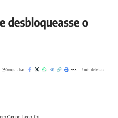
ãe desbloqueasse o
Compartilhar
3 min. de leitura
 em Campo Largo, foi