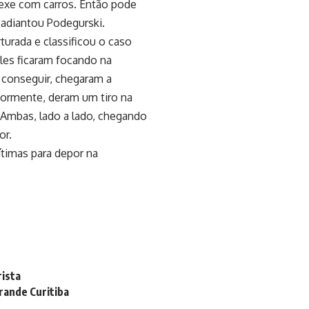
mexe com carros. Então pode
 adiantou Podegurski.
turada e classificou o caso
les ficaram focando na
 conseguir, chegaram a
riormente, deram um tiro na
. Ambas, lado a lado, chegando
or.
vítimas para depor na
rista
rande Curitiba