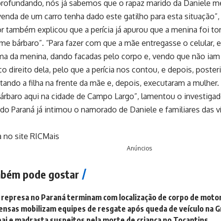
aprofundando, nós já sabemos que o rapaz marido da Daniele 
enda de um carro tenha dado este gatilho para esta situação”,
r também explicou que a perícia já apurou que a menina foi tor
e bárbaro”. “Para fazer com que a mãe entregasse o celular, e
ma da menina, dando facadas pelo corpo e, vendo que não iam
ço direito dela, pelo que a perícia nos contou, e depois, poste
tando a filha na frente da mãe e, depois, executaram a mulher
árbaro aqui na cidade de Campo Largo”, lamentou o investigad
il do Paraná já intimou o namorado de Daniele e familiares das 
a no site RICMais
Anúncios
bém pode gostar
represa no Paraná terminam com localização de corpo de moto
ensas mobilizam equipes de resgate após queda de veículo na G
pai e madrasta suspeitos pela morte de criança no Tocantins