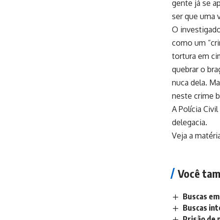
gente já se 
ser que uma v
O investigado
como um “crim
tortura em ci
quebrar o bra
nuca dela. Ma
neste crime b
A Polícia Civ
delegacia.
Veja a matéri
Você tam
Buscas em 
Buscas int
Prisão de 