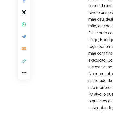
torturada ant
teve o braço
mãe dela des
mãe, e depoi
De acordo co
Largo, Rodrig
fugiu por uma
mãe com tiro 
execução. Co
ele estava no
No momento d
namorado da m
não morrerem
“O alvo, o qu
o que eles es
está notando,