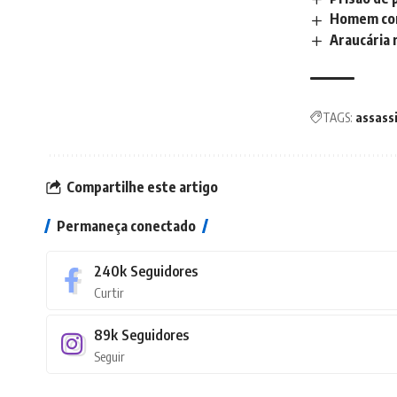
Homem com
Araucária 
TAGS:
assass
Compartilhe este artigo
Permaneça conectado
240k
Seguidores
Curtir
89k
Seguidores
Seguir