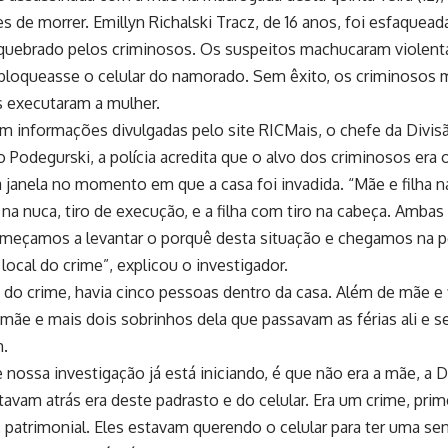
es de morrer. Emillyn Richalski Tracz, de 16 anos, foi esfaquead
 quebrado pelos criminosos. Os suspeitos machucaram violent
bloqueasse o celular do namorado. Sem êxito, os criminosos m
s executaram a mulher.
m informações divulgadas pelo site RICMais, o chefe da Divi
o Podegurski, a polícia acredita que o alvo dos criminosos era
 janela no momento em que a casa foi invadida. “Mãe e filha na 
na nuca, tiro de execução, e a filha com tiro na cabeça. Ambas 
meçamos a levantar o porquê desta situação e chegamos na p
 local do crime”, explicou o investigador.
o crime, havia cinco pessoas dentro da casa. Além de mãe e 
ãe e mais dois sobrinhos dela que passavam as férias ali e s
.
e nossa investigação já está iniciando, é que não era a mãe, a 
tavam atrás era deste padrasto e do celular. Era um crime, pri
 patrimonial. Eles estavam querendo o celular para ter uma sen