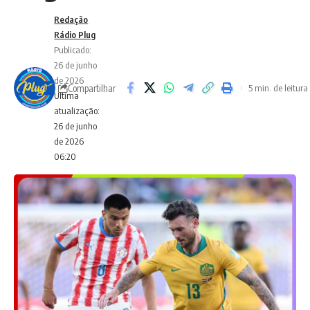
Redação
Rádio Plug
Publicado:
26 de junho
de 2026
Compartilhar
5 min. de leitura
Ultima
atualização:
26 de junho
de 2026
06:20