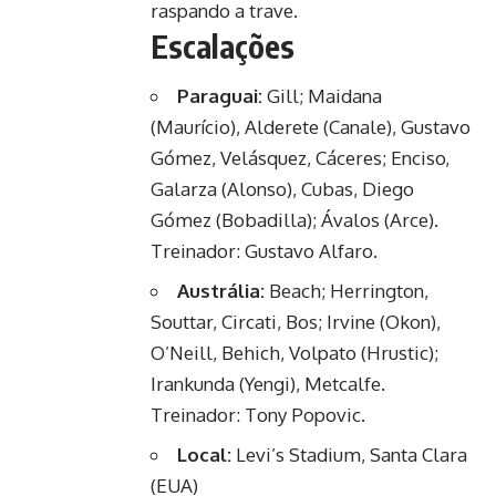
raspando a trave.
Escalações
Paraguai:
Gill; Maidana
(Maurício), Alderete (Canale), Gustavo
Gómez, Velásquez, Cáceres; Enciso,
Galarza (Alonso), Cubas, Diego
Gómez (Bobadilla); Ávalos (Arce).
Treinador: Gustavo Alfaro.
Austrália:
Beach; Herrington,
Souttar, Circati, Bos; Irvine (Okon),
O’Neill, Behich, Volpato (Hrustic);
Irankunda (Yengi), Metcalfe.
Treinador: Tony Popovic.
Local:
Levi’s Stadium, Santa Clara
(EUA)