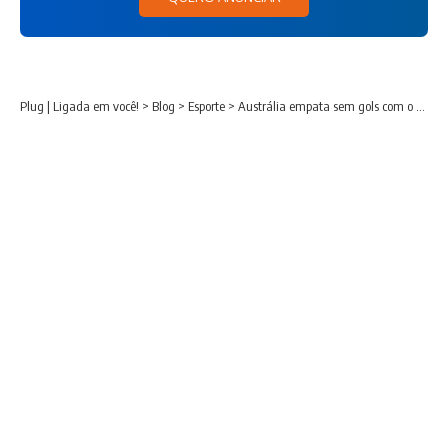
Plug | Ligada em você!
>
Blog
>
Esporte
>
Austrália empata sem gols com o Paraguai e avança; sul-americanos aguardam vaga