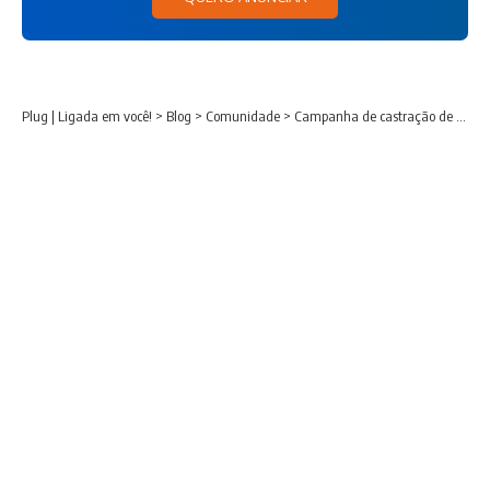
Plug | Ligada em você!
>
Blog
>
Comunidade
>
Campanha de castração de agosto será no fim desta semana em Guajuvira