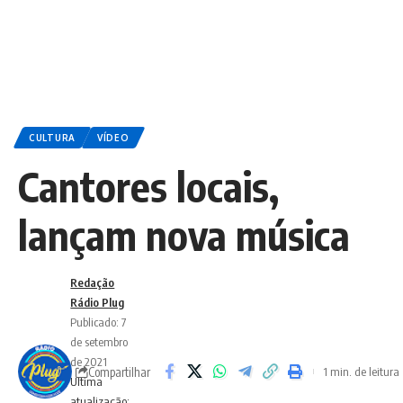
CULTURA
VÍDEO
Cantores locais,
lançam nova música
Redação
Rádio Plug
Publicado: 7
de setembro
de 2021
Compartilhar
1 min. de leitura
Ultima
atualização: