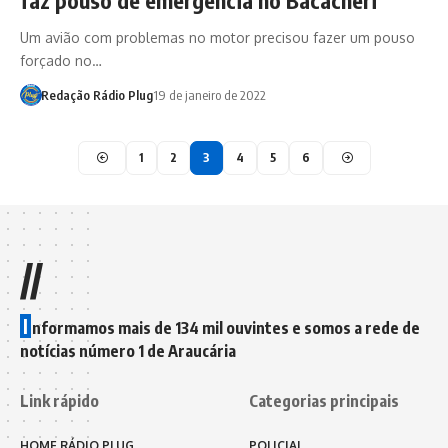
Um avião com problemas no motor precisou fazer um pouso
forçado no…
Redação Rádio Plug
19 de janeiro de 2022
1
2
3
4
5
6
//
I
nformamos mais de 134 mil ouvintes e somos a rede de
notícias número 1 de Araucária
Link rápido
Categorias principais
HOME RÁDIO PLUG
POLICIAL