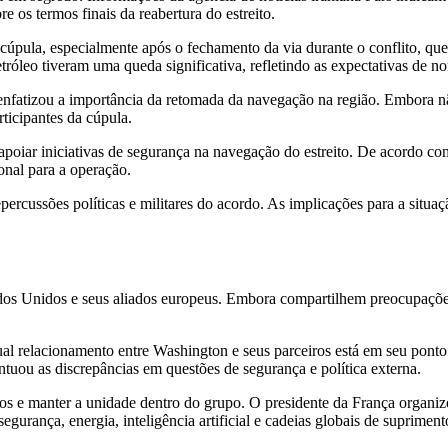
e os termos finais da reabertura do estreito.
cúpula, especialmente após o fechamento da via durante o conflito, qu
tróleo tiveram uma queda significativa, refletindo as expectativas de no
enfatizou a importância da retomada da navegação na região. Embora nã
ticipantes da cúpula.
oiar iniciativas de segurança na navegação do estreito. De acordo com 
onal para a operação.
epercussões políticas e militares do acordo. As implicações para a situ
os Unidos e seus aliados europeus. Embora compartilhem preocupações 
al relacionamento entre Washington e seus parceiros está em seu ponto 
ntuou as discrepâncias em questões de segurança e política externa.
etos e manter a unidade dentro do grupo. O presidente da França organiz
urança, energia, inteligência artificial e cadeias globais de supriment