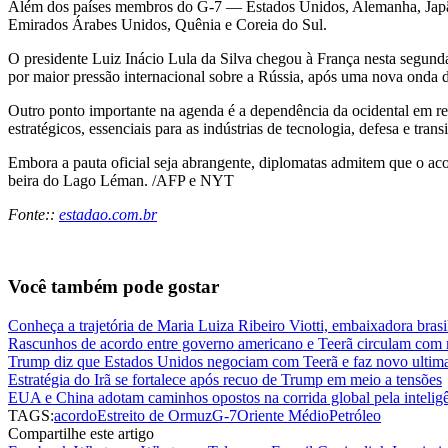
Além dos países membros do G-7 — Estados Unidos, Alemanha, Japão, 
Emirados Árabes Unidos, Quênia e Coreia do Sul.
O presidente Luiz Inácio Lula da Silva chegou à França nesta segunda-
por maior pressão internacional sobre a Rússia, após uma nova onda d
Outro ponto importante na agenda é a dependência da ocidental em rel
estratégicos, essenciais para as indústrias de tecnologia, defesa e trans
Embora a pauta oficial seja abrangente, diplomatas admitem que o ac
beira do Lago Léman. /AFP e NYT
Fonte::
estadao.com.br
Você também pode gostar
Conheça a trajetória de Maria Luiza Ribeiro Viotti, embaixadora bras
Rascunhos de acordo entre governo americano e Teerã circulam com 
Trump diz que Estados Unidos negociam com Teerã e faz novo ultim
Estratégia do Irã se fortalece após recuo de Trump em meio a tensões
EUA e China adotam caminhos opostos na corrida global pela inteligên
TAGS:
acordo
Estreito de Ormuz
G-7
Oriente Médio
Petróleo
Compartilhe este artigo