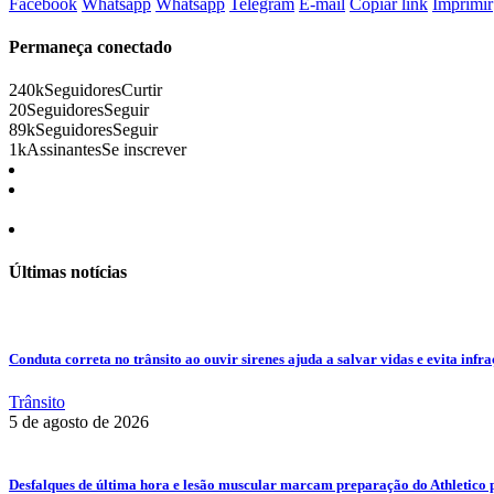
Facebook
Whatsapp
Whatsapp
Telegram
E-mail
Copiar link
Imprimir
Permaneça conectado
240k
Seguidores
Curtir
20
Seguidores
Seguir
89k
Seguidores
Seguir
1k
Assinantes
Se inscrever
Últimas notícias
Conduta correta no trânsito ao ouvir sirenes ajuda a salvar vidas e evita infr
Trânsito
5 de agosto de 2026
Desfalques de última hora e lesão muscular marcam preparação do Athletico 