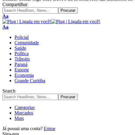
Compartilhar
Aa
Aa
Policial
Comunidade
Saúde
Política
Trânsito
Paraná
Esporte
Economia
Grande Curitiba
Search
Categorias
Marcados
Mais
Já possui uma conta?
Entrar
Siga-nos