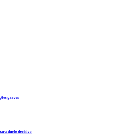
ações graves
para duelo decisivo