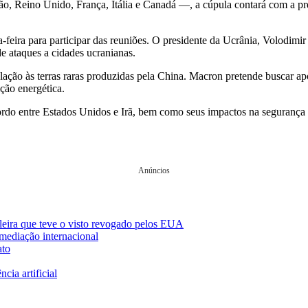
Reino Unido, França, Itália e Canadá —, a cúpula contará com a prese
feira para participar das reuniões. O presidente da Ucrânia, Volodimir 
e ataques a cidades ucranianas.
ação às terras raras produzidas pela China. Macron pretende buscar apo
ição energética.
ordo entre Estados Unidos e Irã, bem como seus impactos na segurança g
Anúncios
ileira que teve o visto revogado pelos EUA
mediação internacional
ato
cia artificial