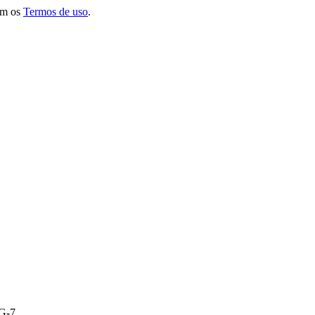
om os
Termos de uso
.
 G-7