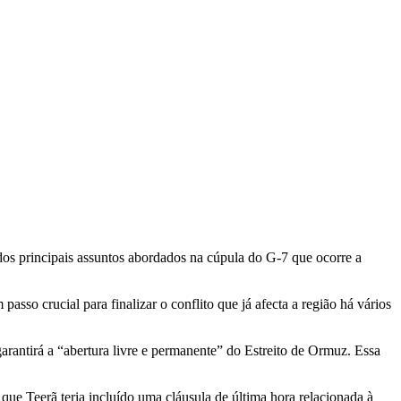
 dos principais assuntos abordados na cúpula do G-7 que ocorre a
o crucial para finalizar o conflito que já afecta a região há vários
rantirá a “abertura livre e permanente” do Estreito de Ormuz. Essa
ue Teerã teria incluído uma cláusula de última hora relacionada à