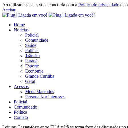
Ao utilizar este site, você concorda com a
Política de privacidade
e c
Aceitar
Home
Notícias
Policial
Comunidade
Saúde
Política
Trânsito
Paraná
Esporte
Economia
Grande Curitiba
Geral
Acessos
Meus Marcados
Personalizar interesses
Policial
Comunidade
Política
Contato
Leitura:
Cessar-fogo entre EUA e Irã se torna foco das discussões no