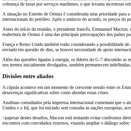
cobrança de taxas por serviços marítimos, o que levanta incertezas sobr
A situação no Estreito de Ormuz é considerada uma prioridade para a 
internacionais do petróleo. Após o anúncio do acordo, os preços do pe
Antes do início da reunião, o presidente francês, Emmanuel Macron, 
reabertura de Ormuz é uma das principais preocupações dos países par
França e Reino Unido também estão considerando a possibilidade de ap
enviado em questão de dias, se houver necessidade de apoio internaci
Além das questões ligadas à energia, os líderes do G-7 discutirão as r
nos termos inicialmente divulgados, também permanecem indefinidas.
Divisões entre aliados
A cúpula acontece em um momento de crescente tensão entre os Estad
desavenças significativas sobre como abordar essas crises.
Analistas consultados pela imprensa internacional comentam que o atu
Unidos e o Irã, que foi iniciado sem consulta às nações europeias, ace
<papesar destes desafios, Macron está tentando evitar confrontos dir
encontros com convidados externos, visando ampliar o diálogo sobre seg