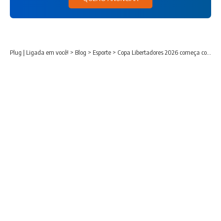
Plug | Ligada em você!
>
Blog
>
Esporte
>
Copa Libertadores 2026 começa com seis brasileiros na disputa