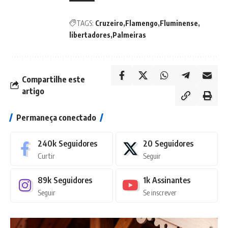
TAGS:
Cruzeiro
Flamengo
Fluminense
libertadores
Palmeiras
Compartilhe este
artigo
Permaneça conectado
240k
Seguidores
20
Seguidores
Curtir
Seguir
89k
Seguidores
1k
Assinantes
Seguir
Se inscrever