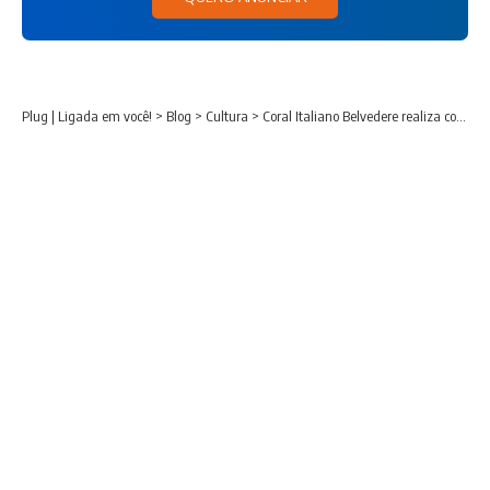
Plug | Ligada em você!
>
Blog
>
Cultura
>
Coral Italiano Belvedere realiza concerto gratuito em São José dos Pinhais