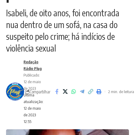
Isabeli, de oito anos, foi encontrada
nua dentro de um sofá, na casa do
suspeito pelo crime; há indícios de
violência sexual
Redação
Rádio Plug
Publicado:
12 de maio
de 2023
Compartilhar
2 min. de leitura
Ultima
atualização:
12 de maio
de 2023
12:55