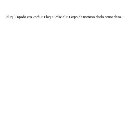
Plug | Ligada em você!
>
Blog
>
Policial
>
Corpo de menina dada como desaparecida na CIC é encontrado dentro de sofá; suspeito foi preso