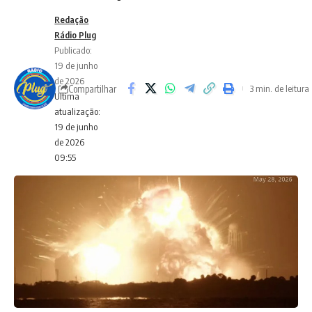
Redação
Rádio Plug
Publicado:
19 de junho
de 2026
Compartilhar
3 min. de leitura
Ultima
atualização:
19 de junho
de 2026
09:55