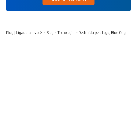
Plug | Ligada em você!
>
Blog
>
Tecnologia
>
Destruída pelo fogo, Blue Origin reconstrói plataforma para competir com Starlink, de Musk