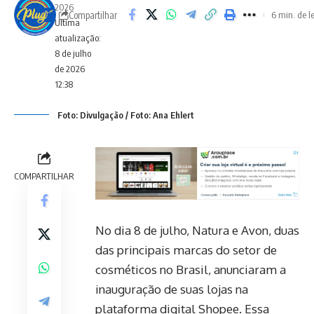
2026
Compartilhar
6 min. de l
Ultima
atualização:
8 de julho
de 2026
12:38
Foto: Divulgação / Foto: Ana Ehlert
COMPARTILHAR
No dia 8 de julho, Natura e Avon, duas
das principais marcas do setor de
cosméticos no Brasil, anunciaram a
inauguração de suas lojas na
plataforma digital Shopee. Essa