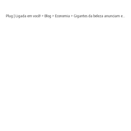
Plug | Ligada em você!
>
Blog
>
Economia
>
Gigantes da beleza anunciam entrada na plataforma digital Shopee