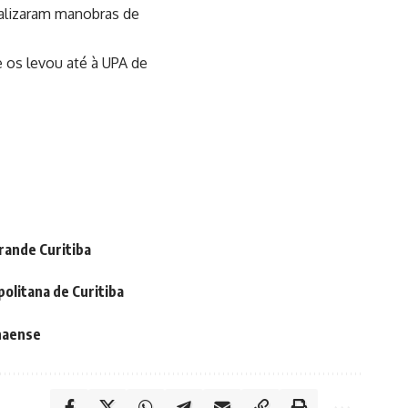
ealizaram manobras de
 os levou até à UPA de
rande Curitiba
litana de Curitiba
anaense