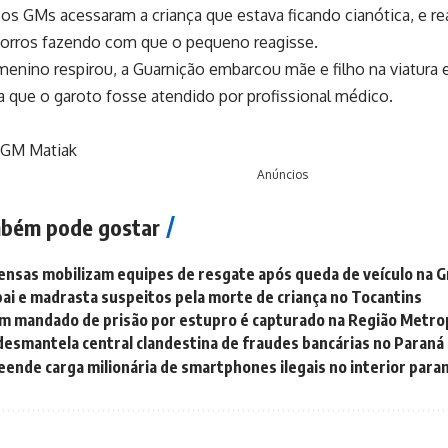
s GMs acessaram a criança que estava ficando cianótica, e r
corros fazendo com que o pequeno reagisse.
enino respirou, a Guarnição embarcou mãe e filho na viatura e
ra que o garoto fosse atendido por profissional médico.
: GM Matiak
Anúncios
bém pode gostar
ensas mobilizam equipes de resgate após queda de veículo na G
pai e madrasta suspeitos pela morte de criança no Tocantins
 mandado de prisão por estupro é capturado na Região Metropo
esmantela central clandestina de fraudes bancárias no Paraná
reende carga milionária de smartphones ilegais no interior par