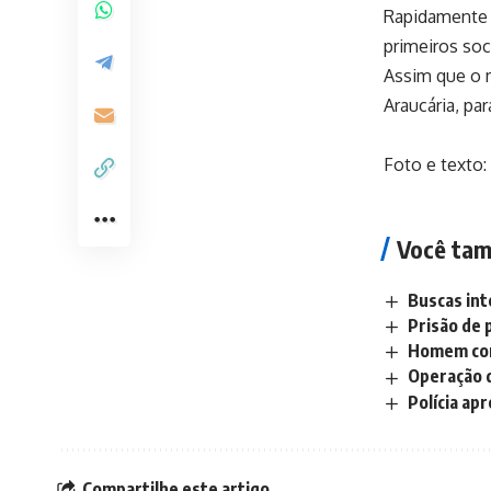
Rapidamente o
primeiros so
Assim que o m
Araucária, pa
Foto e texto
Você tam
Buscas int
Prisão de 
Homem com
Operação d
Polícia ap
Compartilhe este artigo