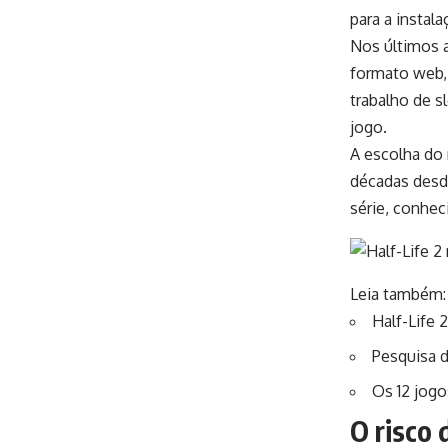
para a instal
Nos últimos 
formato web, 
trabalho de s
jogo.
A escolha do
décadas desd
série, conhe
Leia também:
Half-Life
Pesquisa d
Os 12 jog
O risco 