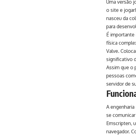
Uma versão jo
o site e joga
nasceu da co
para desenvol
É importante 
física comple
Valve. Coloca
significativo
Assim que o p
pessoas come
servidor de s
Funcion
A engenharia
se comunicar
Emscripten, 
navegador. Co