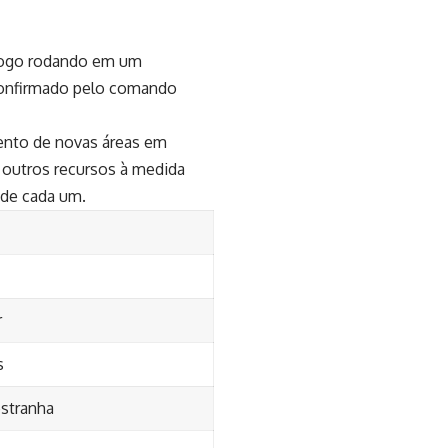
jogo rodando em um
 confirmado pelo comando
mento de novas áreas em
 outros recursos à medida
 de cada um.
r
s
estranha