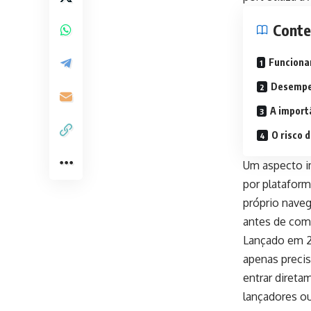
Cont
Funciona
Desempen
A import
O risco d
Um aspecto i
por platafor
próprio naveg
antes de come
Lançado em 24
apenas precis
entrar direta
lançadores ou