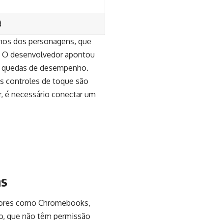
d
lhos dos personagens, que
e. O desenvolvedor apontou
ar quedas de desempenho.
os controles de toque são
ar, é necessário conectar um
as
adores como Chromebooks,
ho, que não têm permissão