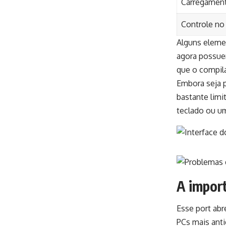
Carregamen
Controle no 
Alguns eleme
agora possue
que o compil
Embora seja p
bastante limi
teclado ou um
A import
Esse port ab
PCs mais anti