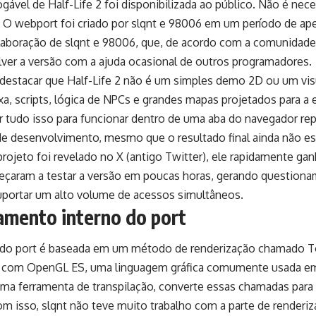
gável de Half-Life 2 foi disponibilizada ao público. Não é neces
r! O webport foi criado por slqnt e 98006 em um período de a
laboração de slqnt e 98006, que, de acordo com a comunidade,
ver a versão com a ajuda ocasional de outros programadores.
destacar que Half-Life 2 não é um simples demo 2D ou um visua
xa, scripts, lógica de NPCs e grandes mapas projetados para a e
r tudo isso para funcionar dentro de uma aba do navegador re
 de desenvolvimento, mesmo que o resultado final ainda não e
rojeto foi revelado no X (antigo Twitter), ele rapidamente ga
çaram a testar a versão em poucas horas, gerando questiona
uportar um alto volume de acessos simultâneos.
amento interno do port
 do port é baseada em um método de renderização chamado T
 com OpenGL ES, uma linguagem gráfica comumente usada em 
uma ferramenta de transpilação, converte essas chamadas par
m isso, slqnt não teve muito trabalho com a parte de renderiz