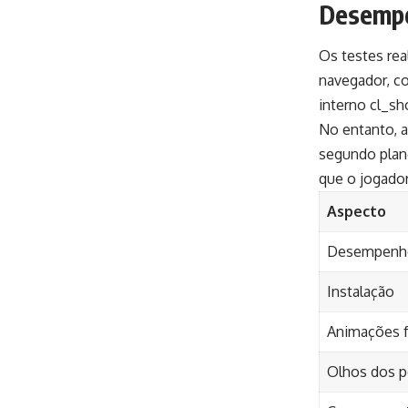
Desempe
Os testes re
navegador, co
interno cl_s
No entanto, 
segundo plan
que o jogador
Aspecto
Desempenh
Instalação
Animações f
Olhos dos 