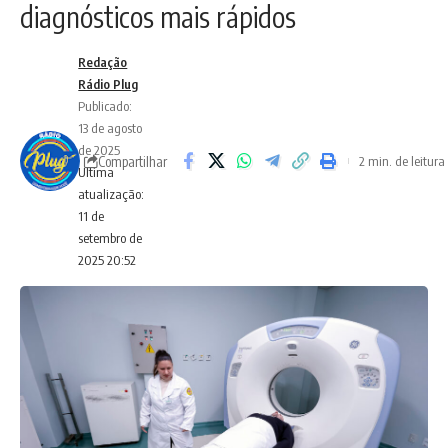
diagnósticos mais rápidos
Redação
Rádio Plug
Publicado:
13 de agosto
de 2025
Compartilhar
2 min. de leitura
Ultima
atualização:
11 de
setembro de
2025 20:52