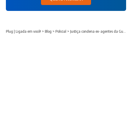
Plug | Ligada em você!
>
Blog
>
Policial
>
Justiça condena ex-agentes da Guarda Civil que atuavam na Cracolândia