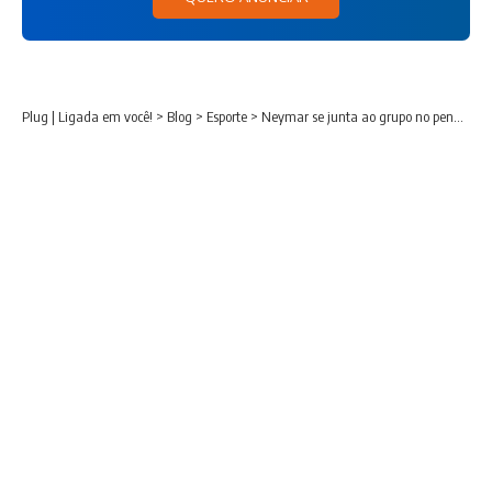
Plug | Ligada em você!
>
Blog
>
Esporte
>
Neymar se junta ao grupo no penúltimo treino antes do confronto contra o Haiti