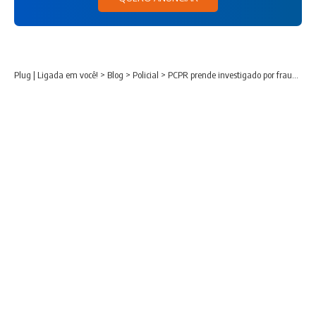
Plug | Ligada em você!
>
Blog
>
Policial
>
PCPR prende investigado por fraudar acesso a sistemas judiciais no Paraná e outros estados