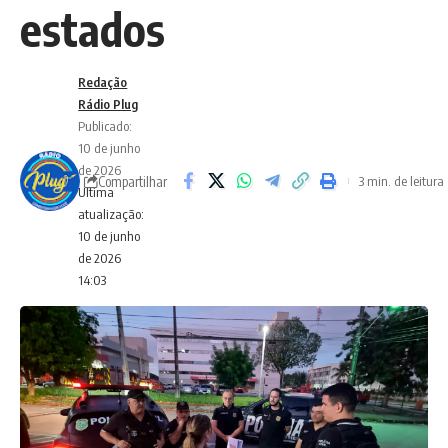
estados
Redação
Rádio Plug
Publicado:
10 de junho
de 2026
Compartilhar
3 min. de leitura
Ultima
atualização:
10 de junho
de 2026
14:03