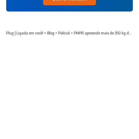
Plug | Ligada em você!
>
Blog
>
Policial
>
PMPR apreende mais de 350 kg de maconha em Alto Paraíso