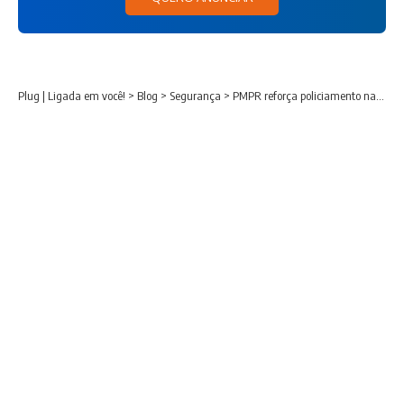
Plug | Ligada em você!
>
Blog
>
Segurança
>
PMPR reforça policiamento nas rodovias estaduais durante o feriado de Corpus Christi