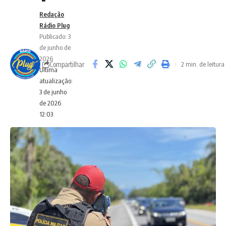
Redação
Rádio Plug
Publicado: 3
de junho de
2026
Compartilhar
2 min. de leitura
Ultima
atualização:
3 de junho
de 2026
12:03