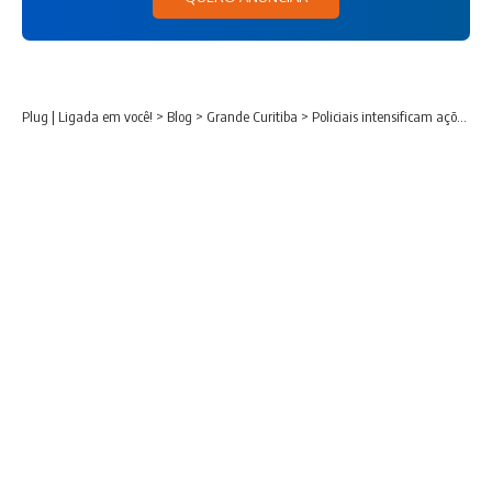
Plug | Ligada em você!
>
Blog
>
Grande Curitiba
>
Policiais intensificam ações na Capital e flagram aglomerações em locais públicos