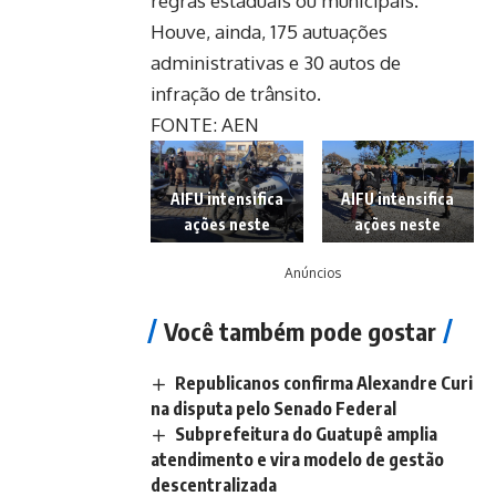
regras estaduais ou municipais.
Houve, ainda, 175 autuações
administrativas e 30 autos de
infração de trânsito.
FONTE: AEN
AIFU intensifica
AIFU intensifica
ações neste
ações neste
domingo e flagra
domingo e flagra
Anúncios
aglomerações em
aglomerações em
locais públicos
locais públicos
Você também pode gostar
durante
durante
fiscalização na
fiscalização na
Capital .
Capital .
Republicanos confirma Alexandre Curi
Foto:SESP
Foto:SESP
na disputa pelo Senado Federal
Subprefeitura do Guatupê amplia
atendimento e vira modelo de gestão
descentralizada