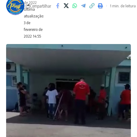
de 2022
Compartilhar
1 min. de leitura
Ultima
atualização:
3 de
fevereiro de
2022 14:55