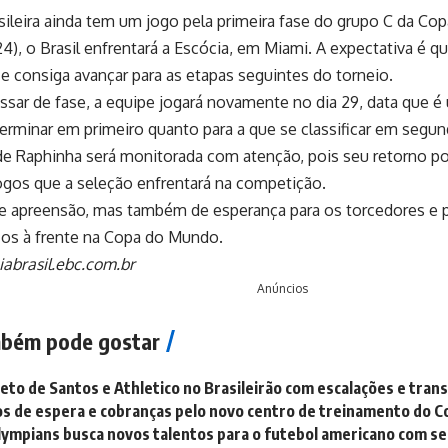
sileira ainda tem um jogo pela primeira fase do grupo C da C
(24), o Brasil enfrentará a Escócia, em Miami. A expectativa 
 consiga avançar para as etapas seguintes do torneio.
assar de fase, a equipe jogará novamente no dia 29, data que
erminar em primeiro quanto para a que se classificar em segu
e Raphinha será monitorada com atenção, pois seu retorno pod
ogos que a seleção enfrentará na competição.
e apreensão, mas também de esperança para os torcedores e p
ios à frente na Copa do Mundo.
abrasil.ebc.com.br
Anúncios
bém pode gostar
eto de Santos e Athletico no Brasileirão com escalações e tran
s de espera e cobranças pelo novo centro de treinamento do Co
lympians busca novos talentos para o futebol americano com se