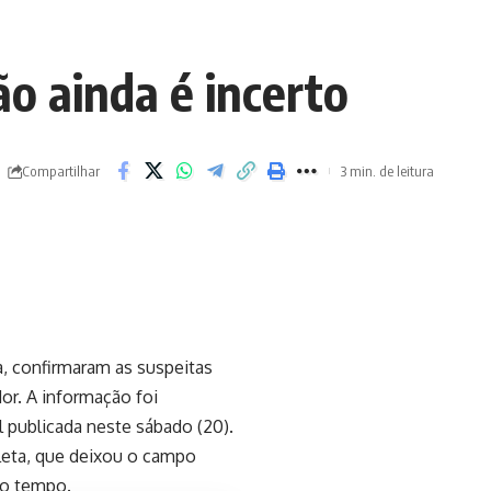
ão ainda é incerto
Compartilhar
3 min. de leitura
a, confirmaram as suspeitas
dor. A informação foi
l publicada neste sábado (20).
leta, que deixou o campo
iro tempo.