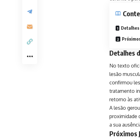
Cont
Detalhes
Próximos
Detalhes d
No texto ofi
lesão muscula
confirmou les
tratamento in
retorno às at
A lesão gero
proximidade 
a sua ausênc
Próximos J