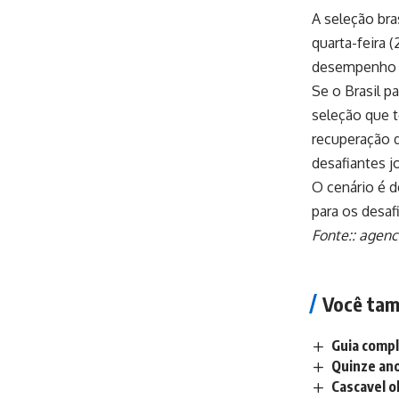
A seleção bra
quarta-feira 
desempenho e
Se o Brasil p
seleção que t
recuperação d
desafiantes j
O cenário é d
para os desaf
Fonte::
agenci
Você tam
Guia compl
Quinze ano
Cascavel o