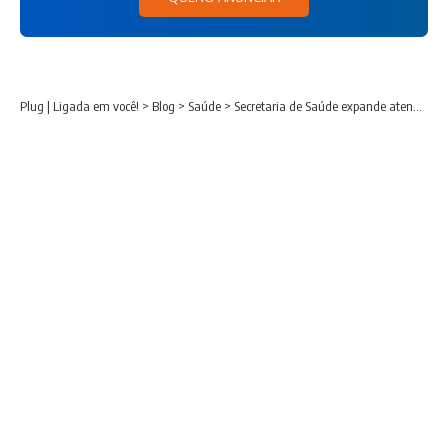
Plug | Ligada em você!
>
Blog
>
Saúde
>
Secretaria de Saúde expande atendimentos pediátricos nas UBSs de Araucária