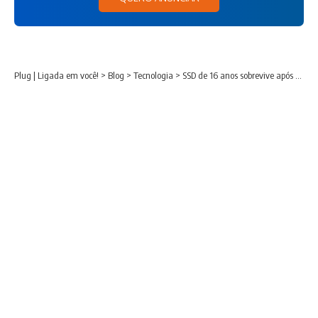
Plug | Ligada em você!
>
Blog
>
Tecnologia
>
SSD de 16 anos sobrevive após gravar 1 petabyte de dados e desafia limites do armazenamento