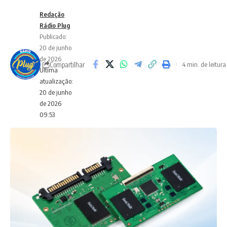
Redação
Rádio Plug
Publicado:
20 de junho
de 2026
Compartilhar
4 min. de leitura
Ultima
atualização:
20 de junho
de 2026
09:53