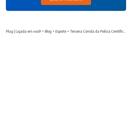
Plug | Ligada em você!
>
Blog
>
Esporte
>
Terceira Corrida da Polícia Científica reúne 3,2 mil participantes em Curitiba