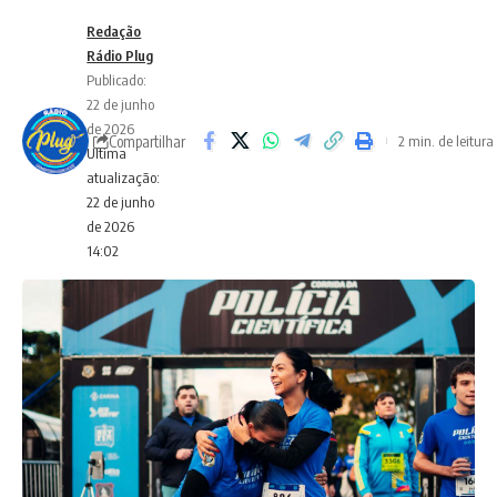
Redação
Rádio Plug
Publicado:
22 de junho
de 2026
Compartilhar
2 min. de leitura
Ultima
atualização:
22 de junho
de 2026
14:02