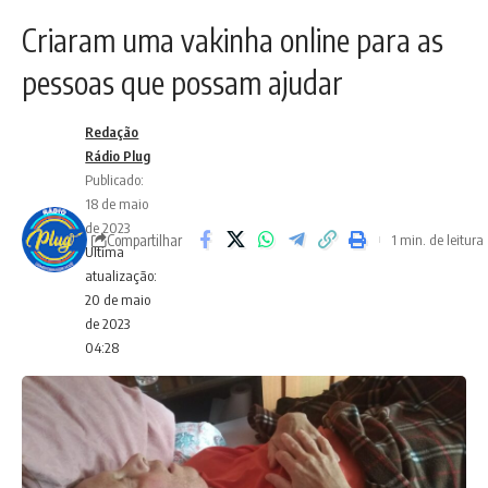
Criaram uma vakinha online para as
pessoas que possam ajudar
Redação
Rádio Plug
Publicado:
18 de maio
de 2023
Compartilhar
1 min. de leitura
Ultima
atualização:
20 de maio
de 2023
04:28