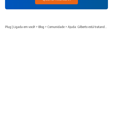
Plug | Ligada em você!
>
Blog
>
Comunidade
>
Ajuda: Gilberto está tratando câncer e precisa de ajuda com produtos de higiene e remédios