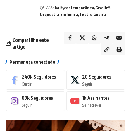
TAGS:
balé
contemporânea
GiselleS
Orquestra Sinfônica
Teatro Guaíra
Compartilhe este
artigo
Permaneça conectado
240k
Seguidores
20
Seguidores
Curtir
Seguir
89k
Seguidores
1k
Assinantes
Seguir
Se inscrever