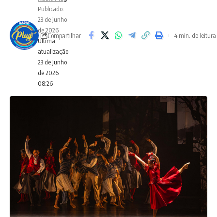
Publicado:
23 de junho
de 2026
Compartilhar
4 min. de leitura
Ultima
atualização:
23 de junho
de 2026
08:26