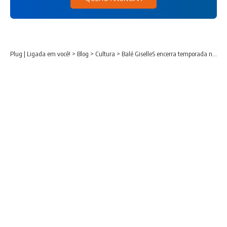
Plug | Ligada em você!
>
Blog
>
Cultura
>
Balé GiselleS encerra temporada no Teatro Guaíra com mais de 11 mil espectadores