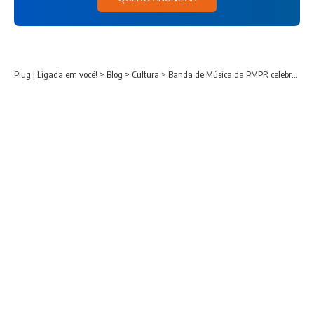
Plug | Ligada em você!
>
Blog
>
Cultura
>
Banda de Música da PMPR celebra 169 anos preservando tradição e ampliando atuação junto à sociedade