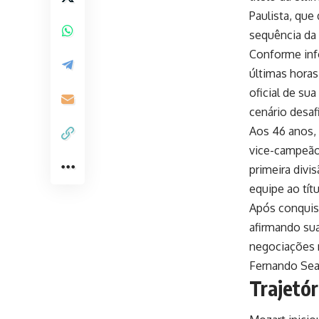
Paulista, que
sequência da
Conforme info
últimas horas
oficial de su
cenário desaf
Aos 46 anos, 
vice-campeão
primeira divi
equipe ao tít
Após conquist
afirmando sua
negociações n
Fernando Sea
Trajetór