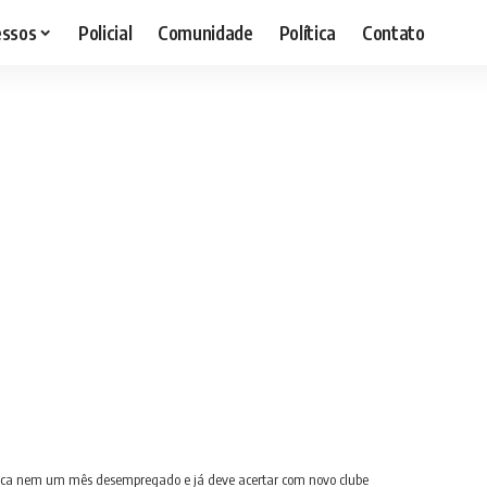
essos
Policial
Comunidade
Política
Contato
fica nem um mês desempregado e já deve acertar com novo clube