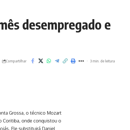
m mês desempregado e
Compartilhar
3 min. de leitura
nta Grossa, o técnico Mozart
o Coritiba, onde conquistou o
iás. Ele substituirá Daniel