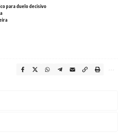
co para duelo decisivo
ia
eira