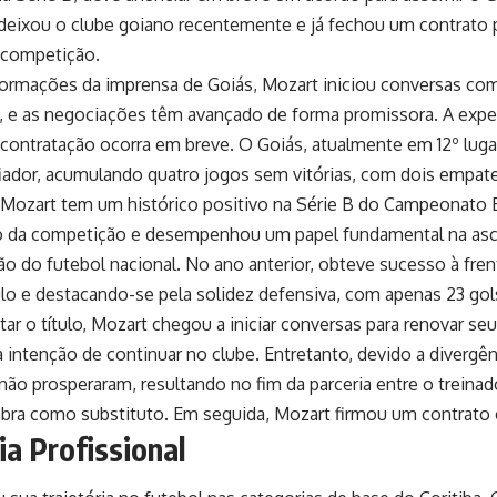
 deixou o clube goiano recentemente e já fechou um contrato p
 competição.
rmações da imprensa de Goiás, Mozart iniciou conversas com 
, e as negociações têm avançado de forma promissora. A expe
a contratação ocorra em breve. O Goiás, atualmente em 12º luga
iador, acumulando quatro jogos sem vitórias, com dois empate
Mozart tem um histórico positivo na Série B do Campeonato Br
 da competição e desempenhou um papel fundamental na asce
são do futebol nacional. No ano anterior, obteve sucesso à fren
ulo e destacando-se pela solidez defensiva, com apenas 23 gol
ar o título, Mozart chegou a iniciar conversas para renovar se
 intenção de continuar no clube. Entretanto, devido a divergênc
ão prosperaram, resultando no fim da parceria entre o treinad
bra como substituto. Em seguida, Mozart firmou um contrato 
ia Profissional