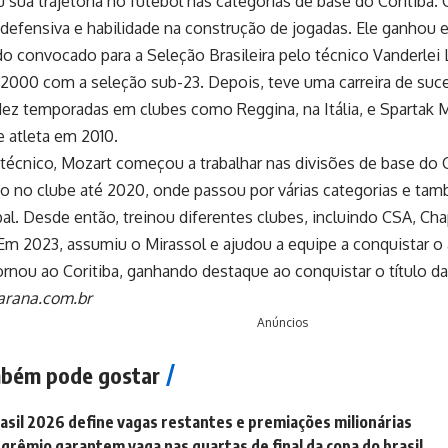
u sua trajetória no futebol nas categorias de base do Coritiba
 defensiva e habilidade na construção de jogadas. Ele ganhou 
o convocado para a Seleção Brasileira pelo técnico Vanderlei
2000 com a seleção sub-23. Depois, teve uma carreira de suc
ez temporadas em clubes como Reggina, na Itália, e Spartak 
e atleta em 2010.
cnico, Mozart começou a trabalhar nas divisões de base do C
 no clube até 2020, onde passou por várias categorias e tam
pal. Desde então, treinou diferentes clubes, incluindo CSA, Ch
Em 2023, assumiu o Mirassol e ajudou a equipe a conquistar o a
rnou ao Coritiba, ganhando destaque ao conquistar o título da
rana.com.br
Anúncios
bém pode gostar
asil 2026 define vagas restantes e premiações milionárias
 grêmio garantem vaga nas quartas de final da copa do brasil