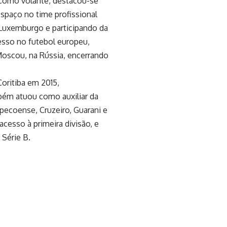
. Como volante, destacou-se
espaço no time profissional
 Luxemburgo e participando da
esso no futebol europeu,
Moscou, na Rússia, encerrando
oritiba em 2015,
bém atuou como auxiliar da
apecoense, Cruzeiro, Guarani e
cesso à primeira divisão, e
 Série B.