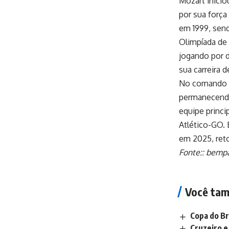
Mozart inicio
por sua força
em 1999, send
Olimpíada de 
jogando por d
sua carreira d
No comando té
permanecendo
equipe princi
Atlético-GO. 
em 2025, reto
Fonte::
bempa
Você tam
Copa do Br
Cruzeiro e