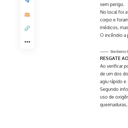
sem perigo.
No local foi 
corpo e foram
médicos, mas
O incêndio a 
Bombeiros t
RESGATE A
Ao verificar 
de um dos dor
agiu rápido e
Segundo info
uso de oxigên
queimaduras, 