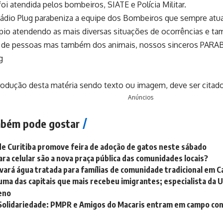
foi atendida pelos bombeiros, SIATE e Polícia Militar.
Rádio Plug parabeniza a equipe dos Bombeiros que sempre at
pio atendendo as mais diversas situações de ocorrências e ta
de pessoas mas também dos animais, nossos sinceros PARA
g
odução desta matéria sendo texto ou imagem, deve ser citado 
Anúncios
bém pode gostar
e Curitiba promove feira de adoção de gatos neste sábado
ara celular são a nova praça pública das comunidades locais?
vará água tratada para famílias de comunidade tradicional em C
 uma das capitais que mais recebeu imigrantes; especialista da U
eno
Solidariedade: PMPR e Amigos do Macaris entram em campo cont