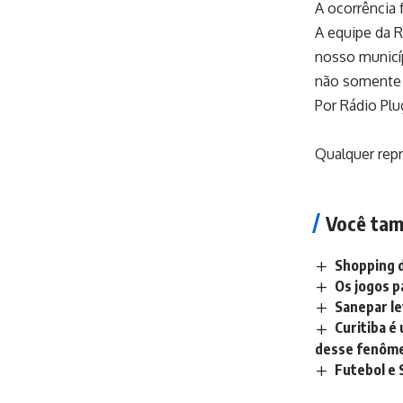
A ocorrência 
A equipe da 
nosso municí
não somente 
Por Rádio Plu
Qualquer repr
Você tam
Shopping d
Os jogos p
Sanepar le
Curitiba é
desse fenôm
Futebol e 