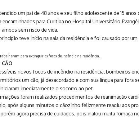
atendido um pai de 48 anos e seu filho adolescente de 15 anos
 encaminhados para Curitiba no Hospital Universitário Evangé
 ambos sem risco de vida.
princípio teve início na sala da residência e foi causado por u
rabalharam para extinguir os focos de incêndio na residência.
O CÃO
possíveis novos focos de incêndio na residência, bombeiros 
mitórios um cão, já desacordado e com sua língua para fora se
 iniciaram imediatamente o socorro ao pet.
rmações foram realizados procedimentos de reanimação cardí
io, após alguns minutos o cãozinho felizmente reagiu aos pr
porém agora precisa de cuidados, pois inalou muita fumaça no