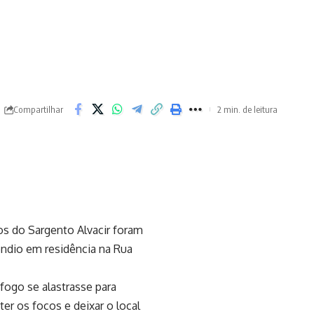
Compartilhar
2 min. de leitura
s do Sargento Alvacir foram
êndio em residência na Rua
fogo se alastrasse para
er os focos e deixar o local