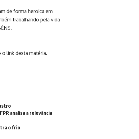
uam de forma heroica em
mbém trabalhando pela vida
BÉNS.
o link desta matéria.
astro
FPR analisa a relevância
ra o frio