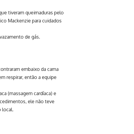
 que tiveram queimaduras pelo
lico Mackenzie para cuidados
m vazamento de gás.
encontraram embaixo da cama
m respirar, então a equipe
aca (massagem cardíaca) e
ocedimentos, ele não teve
 local.