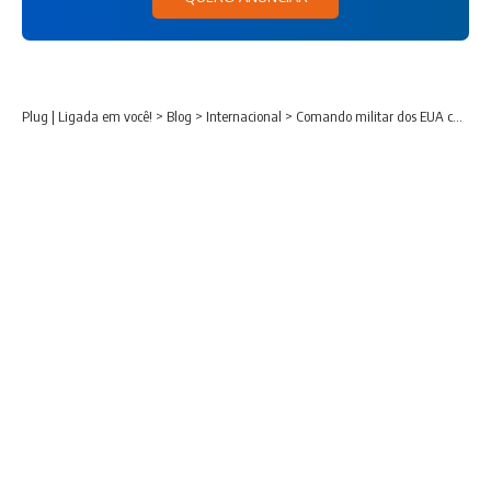
Plug | Ligada em você!
>
Blog
>
Internacional
>
Comando militar dos EUA chega à Venezuela para supervisionar apoio aos esforços de resgate