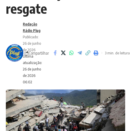
resgate
Redação
Rádio Plug
Publicado:
26 de junho
de 2026
Compartilhar
3 min. de leitura
Ultima
atualização:
26 de junho
de 2026
06:02