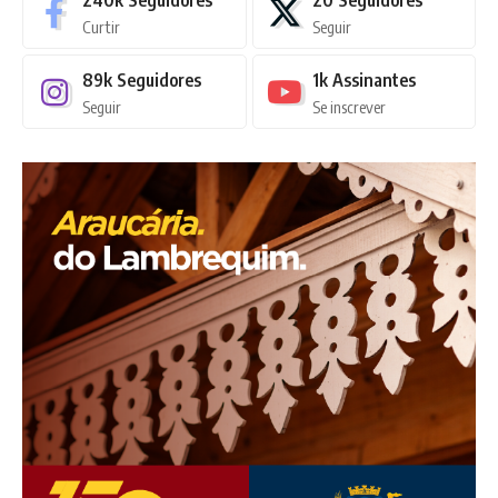
240k
Seguidores
20
Seguidores
Curtir
Seguir
89k
Seguidores
1k
Assinantes
Seguir
Se inscrever