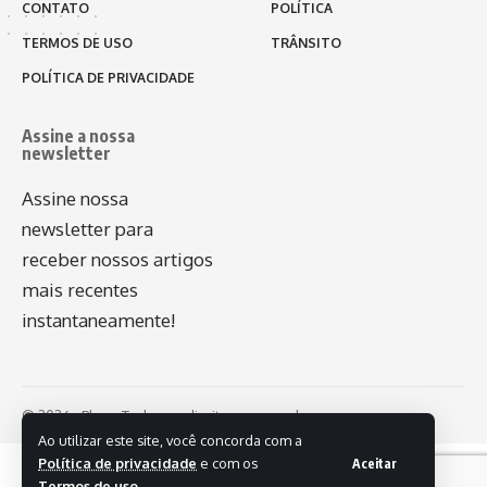
CONTATO
POLÍTICA
TERMOS DE USO
TRÂNSITO
POLÍTICA DE PRIVACIDADE
Assine a nossa
newsletter
Assine nossa
newsletter para
receber nossos artigos
mais recentes
instantaneamente!
© 2026 - Plug - Todos os direitos reservados.
Ao utilizar este site, você concorda com a
Política de privacidade
e com os
Aceitar
Termos de uso
.