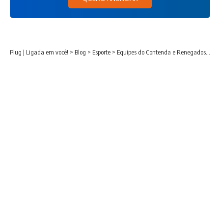
Plug | Ligada em você!
>
Blog
>
Esporte
>
Equipes do Contenda e Renegados disputam o título da 1ª Copa Bosch