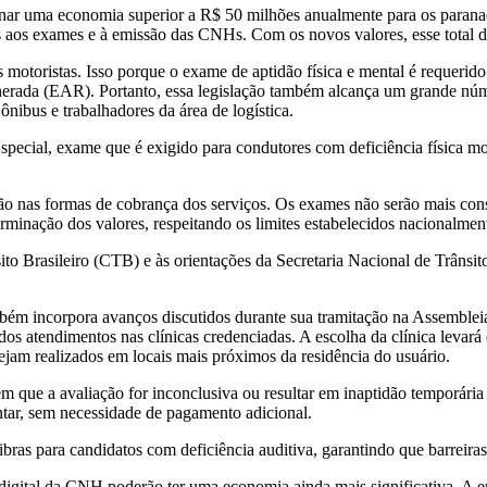
nar uma economia superior a R$ 50 milhões anualmente para os parana
 aos exames e à emissão das CNHs. Com os novos valores, esse total 
s motoristas. Isso porque o exame de aptidão física e mental é requeri
nerada (EAR). Portanto, essa legislação também alcança um grande númer
ônibus e trabalhadores da área de logística.
special, exame que é exigido para condutores com deficiência física m
ão nas formas de cobrança dos serviços. Os exames não serão mais cons
terminação dos valores, respeitando os limites estabelecidos nacionalmen
o Brasileiro (CTB) e às orientações da Secretaria Nacional de Trânsito 
ém incorpora avanços discutidos durante sua tramitação na Assembleia 
os atendimentos nas clínicas credenciadas. A escolha da clínica levará 
ejam realizados em locais mais próximos da residência do usuário.
m que a avaliação for inconclusiva ou resultar em inaptidão temporária 
tar, sem necessidade de pagamento adicional.
ras para candidatos com deficiência auditiva, garantindo que barreiras
digital da CNH poderão ter uma economia ainda mais significativa. A 