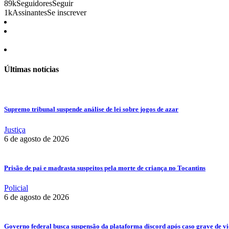
89k
Seguidores
Seguir
1k
Assinantes
Se inscrever
Últimas notícias
Supremo tribunal suspende análise de lei sobre jogos de azar
Justiça
6 de agosto de 2026
Prisão de pai e madrasta suspeitos pela morte de criança no Tocantins
Policial
6 de agosto de 2026
Governo federal busca suspensão da plataforma discord após caso grave de vio