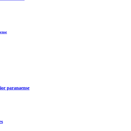
ense
rior paranaense
es