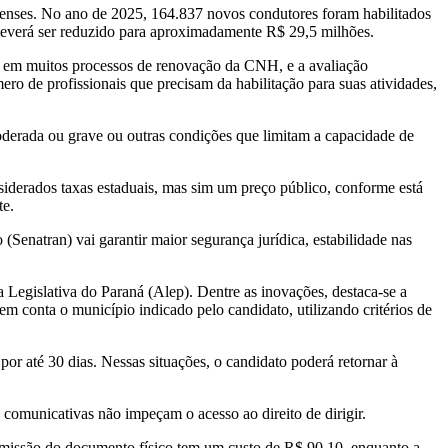
enses. No ano de 2025, 164.837 novos condutores foram habilitados
deverá ser reduzido para aproximadamente R$ 29,5 milhões.
do em muitos processos de renovação da CNH, e a avaliação
o de profissionais que precisam da habilitação para suas atividades,
oderada ou grave ou outras condições que limitam a capacidade de
iderados taxas estaduais, mas sim um preço público, conforme está
te.
(Senatran) vai garantir maior segurança jurídica, estabilidade nas
Legislativa do Paraná (Alep). Dentre as inovações, destaca-se a
em conta o município indicado pelo candidato, utilizando critérios de
por até 30 dias. Nessas situações, o candidato poderá retornar à
 comunicativas não impeçam o acesso ao direito de dirigir.
emissão do documento físico tem um custo de R$ 90,10, enquanto a