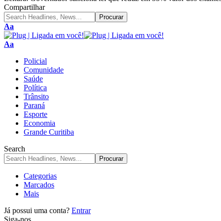
Compartilhar
Aa
Aa
Policial
Comunidade
Saúde
Política
Trânsito
Paraná
Esporte
Economia
Grande Curitiba
Search
Categorias
Marcados
Mais
Já possui uma conta?
Entrar
Siga-nos