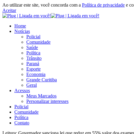
Ao utilizar este site, você concorda com a
Política de privacidade
e c
Aceitar
Home
Notícias
Policial
Comunidade
Saúde
Política
Trânsito
Paraná
Esporte
Economia
Grande Curitiba
Geral
Acessos
Meus Marcados
Personalizar interesses
Policial
Comunidade
Política
Contato
Leitura:
Governador sanciona lei que reduz em 55% valor dos exame