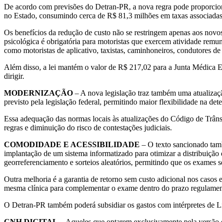
De acordo com previsões do Detran-PR, a nova regra pode proporcio
no Estado, consumindo cerca de R$ 81,3 milhões em taxas associadas
Os benefícios da redução de custo não se restringem apenas aos novo
psicológica é obrigatória para motoristas que exercem atividade remu
como motoristas de aplicativo, taxistas, caminhoneiros, condutores de 
Além disso, a lei mantém o valor de R$ 217,02 para a Junta Médica E
dirigir.
MODERNIZAÇÃO
– A nova legislação traz também uma atualizaç
previsto pela legislação federal, permitindo maior flexibilidade na de
Essa adequação das normas locais às atualizações do Código de Trânsit
regras e diminuição do risco de contestações judiciais.
COMODIDADE E ACESSIBILIDADE
– O texto sancionado tamb
implantação de um sistema informatizado para otimizar a distribuição d
georreferenciamento e sorteios aleatórios, permitindo que os exames s
Outra melhoria é a garantia de retorno sem custo adicional nos casos e
mesma clínica para complementar o exame dentro do prazo regulamen
O Detran-PR também poderá subsidiar os gastos com intérpretes de Lib
CNH DIGITAL
– Aqueles que optarem exclusivamente pela versão 