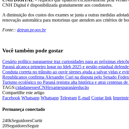
CNH Digital é disponibilizada gratuitamente aos condutores.
A diminuição dos custos dos exames se junta a outras medidas adotada
renovação automática para motoristas que atendem aos critérios de bo
Fonte::
detran.pr.gov.br
Você também pode gostar
Cenário político paranaense traz curiosidades para as próximas eleiç
Paraná alcança primeiro lugar no Ideb 2025 e gestão estadual defende
Conduta correta no trânsito ao ouvir sirenes ajuda a salvar vidas e evi
Republicanos confirma Alexandre Curi na disputa pelo Senado Feder
Turismo ecológico no Paraná registra alta histórica e atrai centenas de 
TAGS:
cidadanesses
CNH
exames
paraná
redução
Compartilhe este artigo
Facebook
Whatsapp
Whatsapp
Telegram
E-mail
Copiar link
Imprimir
Permaneça conectado
240k
Seguidores
Curtir
20
Seguidores
Seguir