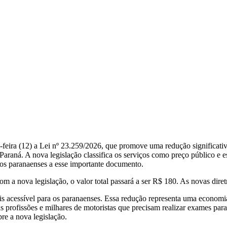
-feira (12) a Lei nº 23.259/2026, que promove uma redução significat
raná. A nova legislação classifica os serviços como preço público e es
dos paranaenses a esse importante documento.
a nova legislação, o valor total passará a ser R$ 180. As novas diretri
mais acessível para os paranaenses. Essa redução representa uma econo
 profissões e milhares de motoristas que precisam realizar exames pa
re a nova legislação.