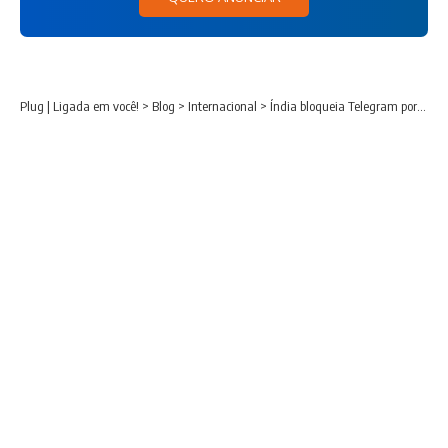
Plug | Ligada em você!
>
Blog
>
Internacional
>
Índia bloqueia Telegram por suspeita de fraude