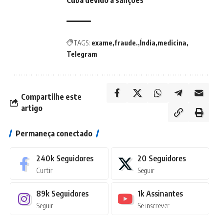
Cuba devido a sanções
TAGS:
exame
fraude.
Índia
medicina
Telegram
Compartilhe este
artigo
Permaneça conectado
240k
Seguidores
20
Seguidores
Curtir
Seguir
89k
Seguidores
1k
Assinantes
Seguir
Se inscrever