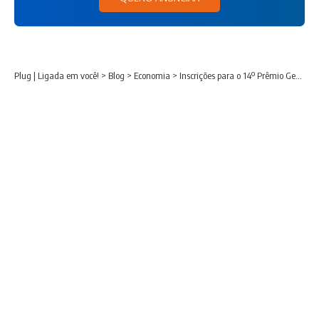
Plug | Ligada em você!
>
Blog
>
Economia
>
Inscrições para o 14º Prêmio Gestor Público do Paraná encerram neste mês