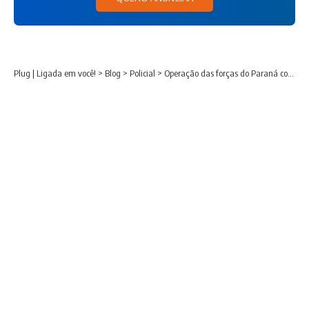
Plug | Ligada em você!
>
Blog
>
Policial
>
Operação das forças do Paraná contra facção criminosa resulta na prisão de seis pessoas