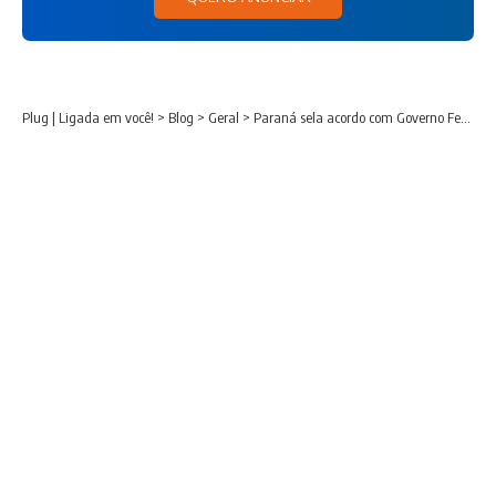
Plug | Ligada em você!
>
Blog
>
Geral
>
Paraná sela acordo com Governo Federal para manter modelagem de concessão de rodovias