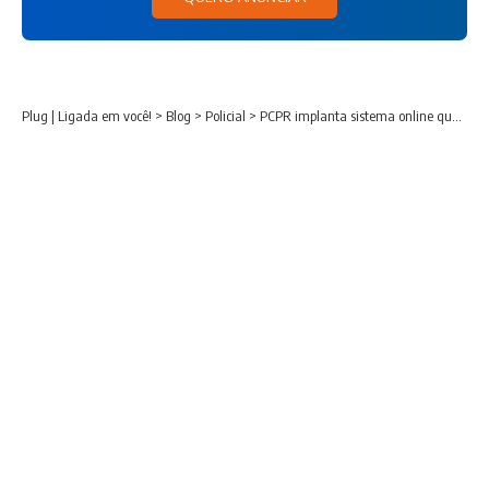
Plug | Ligada em você!
>
Blog
>
Policial
>
PCPR implanta sistema online que acelera identificação por impressões digitais